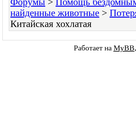
Форумы
>
Помощь бездомны
найденные животные
>
Потер
Китайская хохлатая
Работает на
MyBB