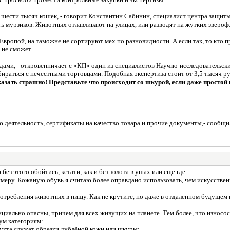
 шести тысяч кошек, - говорит Константин Сабинин, специалист центра защит
ь мурзиков. Животных отлавливают на улицах, или разводят на жутких зверофе
Европой, на таможне не сортируют мех по разновидности. А если так, то кто п
 не сможет.
дами, - откровенничает с «КП» один из специалистов Научно-исследовательски
ираться с нечестными торговцами. Подобная экспертиза стоит от 3,5 тысяч ру
азать страшно! Представьте что происходит со шкурой, если даже простой 
ою деятельность, сертификаты на качество товара и прочие документы,- сооб
 этого обойтись, кстати, как и без золота в ушах или еще где....
меру. Кожаную обувь я считаю более оправдано использовать, чем искусственн
употребления животных в пищу. Как не крутите, но даже в отдаленном будущем
нциально опасны, причем для всех живущих на планете. Тем более, что износос
ум категориям:
дукта служат обрезки дублёной кожи или шкуры;