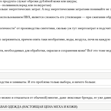
го продукта служат обрезки дублёной кожи или шкуры;
 - поливинилхлорид или полиуретан)
больше энергетических затрат. А под энергетическими затратами понимайте не 
с использованием ПВХ, является сложность его утилизации — при сжигании о
огичности" от производства синтетики, сколько уж тут энергозатрат и подсчи
ко загрязниться, причем опять таки необратимо, воды, воздуха, почв на каждую
в, необходимых для обработки, окраски и сохранения кожи? Всё это тоже вед
дства и химикаты. И это проблема только выбора, и ничего больше.
о можно и отказаться от обычной) многие, даже люксовые бренды, ее уже давн
АВАЯ ОДЕЖДА (НАСТОЯЩАЯ ЦЕНА МЕХА И КОЖИ)