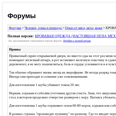
Форумы
Форумы
>
Человек, этика и природа
>
Отказ от мяса, меха, кожи
> КРОВ
Полная версия:
КРОВАВАЯ ОДЕЖДА (НАСТОЯЩАЯ ЦЕНА МЕХ
Вы просматриваете yпpощеннyю веpсию форума.
Пеpейти к полной веpсии
.
Иринка
Привычный скрип открываемой двери, но вместо еды на этот раз меня хв
помещают железный штырь, в рот вставляют железную пластину и сдавл
деревенеют, я не могу пошевелиться, боль в сердце усиливается и я чув
Так обычно обрывают жизнь лисиц на звероферме. Не всегда разряд тока
Иногда они приходят в сознание уже освежеванными.
Для изготовления 1 шубы убивают током 20 лис.
Норкам, хорькам и соболям уготована другая участь. Зная, что зверушк
стол, в котором проделано отверстие размером с нору. Пытаясь убежать
Для изготовления 1 шубы отравляют газом 60-80 норок, хорьков или соб
В разных странах "производят пушнину" по-разному. Где-то вводят чере