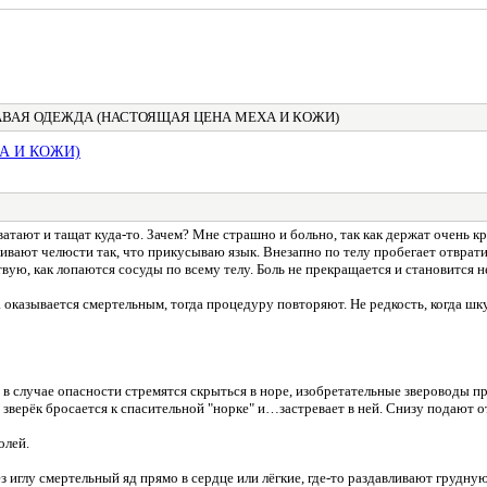
АВАЯ ОДЕЖДА (НАСТОЯЩАЯ ЦЕНА МЕХА И КОЖИ)
А И КОЖИ)
атают и тащат куда-то. Зачем? Мне страшно и больно, так как держат очень кр
ивают челюсти так, что прикусываю язык. Внезапно по телу пробегает отврат
ствую, как лопаются сосуды по всему телу. Боль не прекращается и становится 
 оказывается смертельным, тогда процедуру повторяют. Не редкость, когда шк
и в случае опасности стремятся скрыться в норе, изобретательные звероводы
, зверёк бросается к спасительной "норке" и…застревает в ней. Снизу подают 
олей.
з иглу смертельный яд прямо в сердце или лёгкие, где-то раздавливают грудну