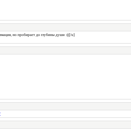
мация, но пробирает до глубины души :(([/u]
/