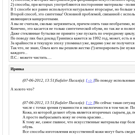
2) способы, при которых употребляются посторонние материалы - поли
В 1 способе все равно используется натуральное вторсырье, но больше 
Второй способ, это синтетика! Основной проблемой, связанной с испо
являющиеся канцерогенами.
А вы не считали, сколько загрязниться, причем опять таки необратимо, 
Конечно, это касается не только синтетической обуви, но так же и поли
Даже стеклянные бутылки не принято уже пускать по очередному циклу,
По поводу пвх был доклад Гринписа кажется за 1992 год, может, есть и н
За крайности и текущую эпоху упоминал уже, видимо уже не получится в
Так что, не знаю, Ольга кого вы решили жестко (!) игнорировать (не нужн
каждого...
П.С.: можете чистить.....
Иринка
(07-06-2012, 13:51)
Safaler Писал(а):
[ -> ]
По поводу использовани
А золото что?
(07-06-2012, 13:51)
Safaler Писал(а):
[ -> ]
Но сейчас такая ситуа
числе с точки зрения гуманности и экологичности в том числе. По
Кожа, из которой делают обувь является вторичных сырьем, да, 
А просто выбрасывать кожу не очень красиво...
К тому же, самое главное, что искусственные материалы еще бол
обувь.
Все способы изготовления искусственной кожи могут быть сведе