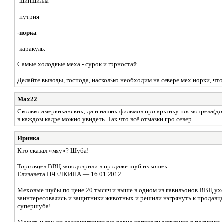
-шиншилла
-нутрия
-норка
-каракуль.
Самые холодные меха - сурок и горностай.
Делайте выводы, господа, насколько необходим на севере мех норки, чт
Мах22
Сколько америнканских, да и наших фильмов про арктику посмотрела(док
в каждом кадре можно увидеть. Так что всё отмазки про север..
Иринка
Кто сказал «мяу»? Шуба!
Торговцев ВВЦ заподозрили в продаже шуб из кошек
Елизавета ПЧЕЛКИНА — 16.01.2012
Меховые шубы по цене 20 тысяч и выше в одном из павильонов ВВЦ уходи
заинтересовались и защитники животных и решили нагрянуть к продавца
супершуба!
Может, и так, но зоозащитники все равно написали заявление в полицию