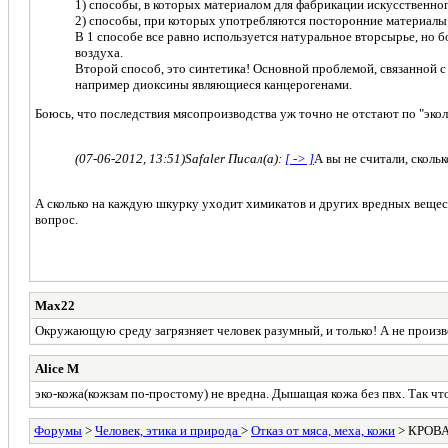
1) способы, в которых материалом для фабрикации искусственно
2) способы, при которых употребляются посторонние материалы
В 1 способе все равно используется натуральное вторсырье, но 
воздуха.
Второй способ, это синтетика! Основной проблемой, связанной 
например диоксины являющиеся канцерогенами.
Боюсь, что последствия мясопроизводства уж точно не отстают по "экол
(07-06-2012, 13:51)
Safaler Писал(а):
[ -> ]
А вы не считали, сколь
А сколько на каждую шкурку уходит химикатов и других вредных вещест
вопрос.
Мах22
Окружающую среду загрязняет человек разумный, и только! А не произво
Alice M
эко-кожа(кожзам по-простому) не вредна. Дышащая кожа без пвх. Так чт
Форумы
>
Человек, этика и природа
>
Отказ от мяса, меха, кожи
> КРОВ