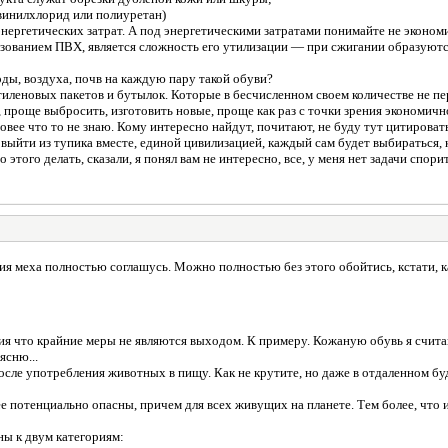
винилхлорид или полиуретан)
энергетических затрат. А под энергетическими затратами понимайте не экономи
льзованием ПВХ, является сложность его утилизации — при сжигании образую
воды, воздуха, почв на каждую пару такой обуви?
этиленовых пакетов и бутылок. Которые в бесчисленном своем количестве не п
 проще выбросить, изготовить новые, проще как раз с точки зрения экономич
овее что то не знаю. Кому интересно найдут, почитают, не буду тут цитироват
ыйти из тупика вместе, единой цивилизацией, каждый сам будет выбираться, кт
о этого делать, сказали, я понял вам не интересно, все, у меня нет задачи спор
я меха полностью соглашусь. Можно полностью без этого обойтись, кстати, как 
ция что крайние меры не являются выходом. К примеру. Кожаную обувь я счита
ясню...
после употребления животных в пищу. Как не крутите, но даже в отдаленном 
ее потенциально опасны, причем для всех живущих на планете. Тем более, что 
ны к двум категориям: