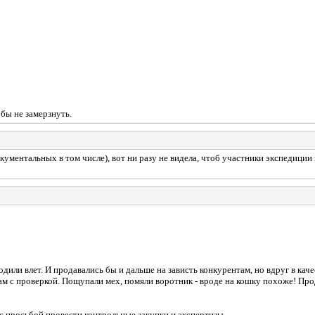
обы не замерзнуть.
ументальных в том числе), вот ни разу не видела, чтоб участники экспедиции
ли влет. И продавались бы и дальше на зависть конкурентам, но вдруг в качес
м с проверкой. Пощупали мех, помяли воротник - вроде на кошку похоже! Пр
 с просьбой провести контрольные закупки и экспертизы.