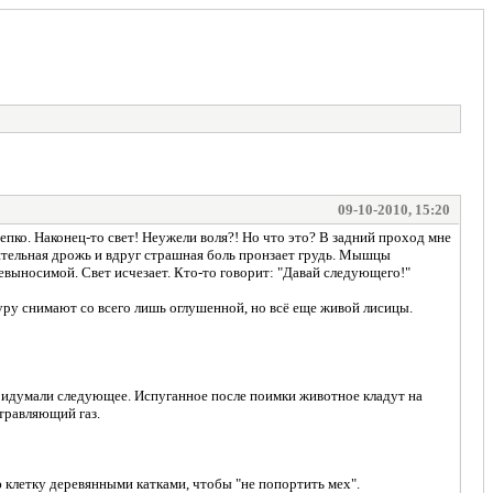
09-10-2010, 15:20
епко. Наконец-то свет! Неужели воля?! Но что это? В задний проход мне
ительная дрожь и вдруг страшная боль пронзает грудь. Мышцы
невыносимой. Свет исчезает. Кто-то говорит: "Давай следующего!"
уру снимают со всего лишь оглушенной, но всё еще живой лисицы.
 придумали следующее. Испуганное после поимки животное кладут на
отравляющий газ.
ю клетку деревянными катками, чтобы "не попортить мех".