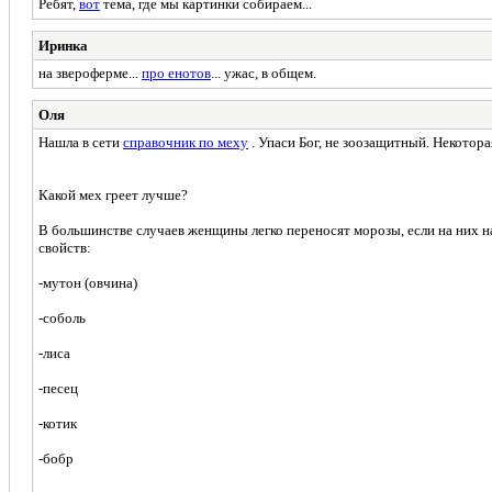
Ребят,
вот
тема, где мы картинки собираем...
Иринка
на звероферме...
про енотов
... ужас, в общем.
Оля
Нашла в сети
справочник по меху
. Упаси Бог, не зоозащитный. Некотор
Какой мех греет лучше?
В большинстве случаев женщины легко переносят морозы, если на них н
свойств:
-мутон (овчина)
-соболь
-лиса
-песец
-котик
-бобр