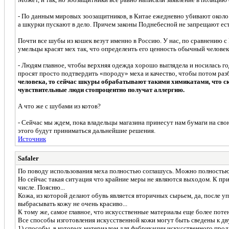
- По данным мировых зоозащитников, в Китае ежедневно убивают около
а шкурки пускают в дело. Причем законы Поднебесной не запрещают ест
Почти все шубы из кошек везут именно в Россию. У нас, по сравнению с 
умельцы красят мех так, что определеить его ценность обычный человек
- Людям главное, чтобы верхняя одежда хорошо выглядела и носилась го
просят просто подтвердить «породу» меха и качество, чтобы потом разб
человека, то сейчас шкуры обрабатывают такими химикатами, что ск
чувствительные люди стопроцентно получат аллергию.
А что же с шубами из котов?
- Сейчас мы ждем, пока владельцы магазина принесут нам бумаги на св
этого будут приниматься дальнейшие решения.
Источник
Safaler
По поводу использования меха полностью соглашусь. Можно полностью без
Но сейчас такая ситуация что крайние меры не являются выходом. К при
числе. Поясню...
Кожа, из которой делают обувь является вторичных сырьем, да, после 
выбрасывать кожу не очень красиво...
К тому же, самое главное, что искусственные материалы еще более поте
Все способы изготовления искусственной кожи могут быть сведены к дв
1) способы, в которых материалом для фабрикации искусственного про