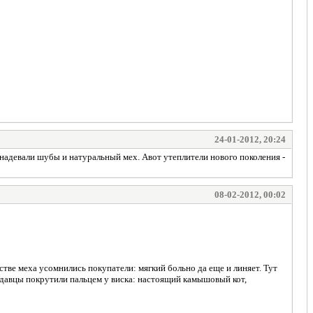
24-01-2012, 20:24
 надевали шубы и натуральный мех. Авот утеплители нового поколения -
08-02-2012, 00:02
тве меха усомнились покупатели: мягкий больно да еще и линяет. Тут
одавцы покрутили пальцем у виска: настоящий камышовый кот,