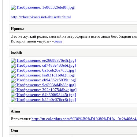
http://zhestokosti.net/abuse/fur.html
Иринка
Это не жуткий ролик, снятый на звероферме,а всего лишь безобидная ани
История твоей «шубы» -
жми
koshik
Alina
Впечатляет
http://ru.coloribus.com/%D0%B0%D1%80%D1%...0e2b406e4
Оля