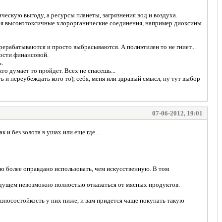
ческую выгоду, а ресурсы планеты, загрязнения вод и воздуха.
тся высокотоксичные хлорорганические соединения, например диоксины
ерерабатываются и просто выбрасываются. А полиэтилен то не гниет...
ности финансовой.
ь.
о думает то пройдет. Всех не спасешь...
ить и переубеждать кого то), себя, меня или здравый смысл, ну тут выбор
07-06-2012, 19:01
и без золота в ушах или еще где....
ю более оправдано использовать, чем искусственную. В том
будущем невозможно полностью отказаться от мясных продуктов.
износостойкость у них ниже, и вам придется чаще покупать такую