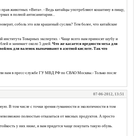
ы прав животных «Вита». - Ведь китайцы употребляют кошатину в пищу,
рмах в полной антисанитарии...
роверит, соболь это или крашеный суслик? Тем более, что китайские
й института Товарных экспертиз. - Чаще всего нам приносят шубу и
блей и занимает около 5 дней.
Что же касается вредности меха для
войлок для валенок вымачивают в азотной кислоте. Так что
щили нам в пресс-службе ГУ МВД РФ по СВАО Москвы.- Только после
07-06-2012, 13:51
ую. В том числе с точки зрения гуманности и экологичности в том
 невозможно полностью отказаться от мясных продуктов. А просто
тойкость у них ниже, и вам придется чаще покупать такую обувь.