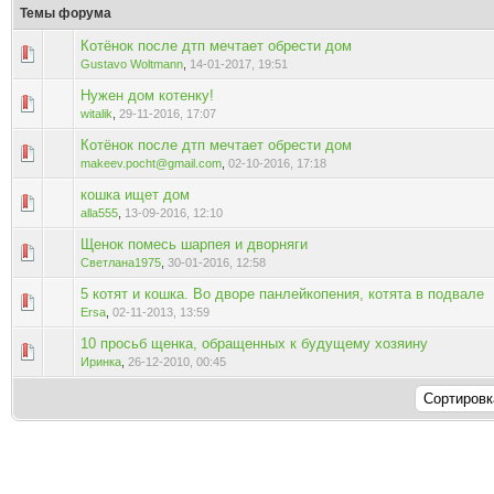
Темы форума
Котёнок после дтп мечтает обрести дом
Голосов: 0 - Средняя оценка: 0 из 5
1
2
3
4
5
Gustavo Woltmann
,
14-01-2017, 19:51
Нужен дом котенку!
Голосов: 0 - Средняя оценка: 0 из 5
1
2
3
4
5
witalik
,
29-11-2016, 17:07
Котёнок после дтп мечтает обрести дом
Голосов: 0 - Средняя оценка: 0 из 5
1
2
3
4
5
makeev.pocht@gmail.com
,
02-10-2016, 17:18
кошка ищет дом
Голосов: 0 - Средняя оценка: 0 из 5
1
2
3
4
5
alla555
,
13-09-2016, 12:10
Щенок помесь шарпея и дворняги
Голосов: 0 - Средняя оценка: 0 из 5
1
2
3
4
5
Светлана1975
,
30-01-2016, 12:58
5 котят и кошка. Во дворе панлейкопения, котята в подвале
Голосов: 0 - Средняя оценка: 0 из 5
1
2
3
4
5
Ersa
,
02-11-2013, 13:59
10 просьб щенка, обращенных к будущему хозяину
Голосов: 0 - Средняя оценка: 0 из 5
1
2
3
4
5
Иринка
,
26-12-2010, 00:45