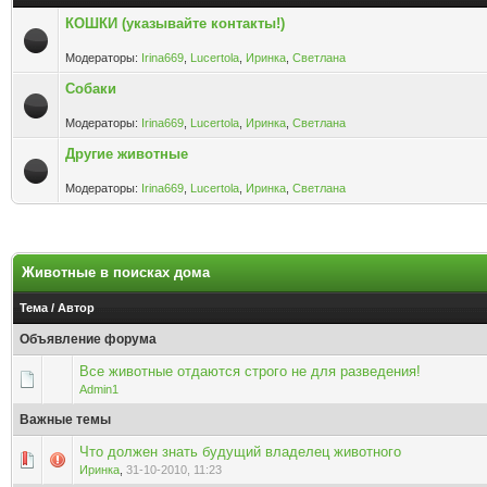
КОШКИ (указывайте контакты!)
Модераторы:
Irina669
,
Lucertola
,
Иринка
,
Светлана
Собаки
Модераторы:
Irina669
,
Lucertola
,
Иринка
,
Светлана
Другие животные
Модераторы:
Irina669
,
Lucertola
,
Иринка
,
Светлана
Животные в поисках дома
Тема
/
Автор
Объявление форума
Все животные отдаются строго не для разведения!
Admin1
Важные темы
Что должен знать будущий владелец животного
Голосов: 0 - Средняя оценка: 0 из 5
1
2
3
4
5
Иринка
,
31-10-2010, 11:23