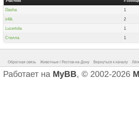
Участник
# сообщ
Dasha
1
ir4ik
2
Lucertola
1
Стелла
1
Обратная связь
Животные г Ростов-на-Дону
Вернуться к началу
Лёг
Работает на
MyBB
, © 2002-2026
M