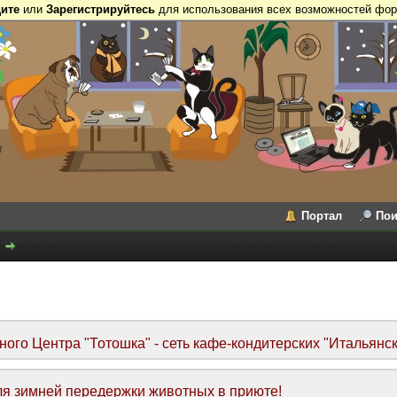
ите
или
Зарегистрируйтесь
для использования всех возможностей фор
Портал
Пои
го Центра "Тотошка" - сеть кафе-кондитерских "Итальянск
я зимней передержки животных в приюте!