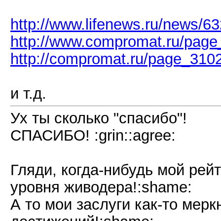
http://www.lifenews.ru/news/6
http://www.compromat.ru/pag
http://compromat.ru/page_310
и т.д.
Ух ты сколько "спасибо"!
СПАСИБО! :grin::agree:
Гляди, когда-нибудь мой рейт
уровня живодера!:shame:
А то мои заслуги как-то мерк