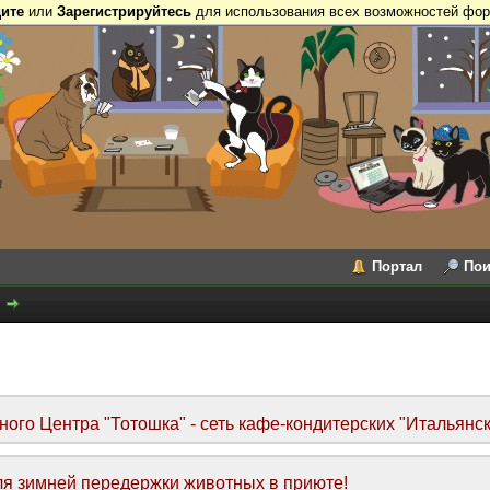
ите
или
Зарегистрируйтесь
для использования всех возможностей фор
Портал
Пои
го Центра "Тотошка" - сеть кафе-кондитерских "Итальянск
я зимней передержки животных в приюте!