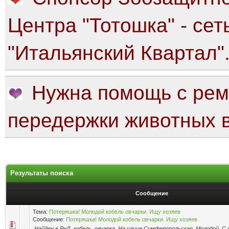
Центра "Тотошка" - сет
"Итальянский Квартал"
Нужна помощь с рем
передержки животных в
Результаты поиска
Сообщение
Тема:
Потеряшка! Молодой кобель овчарки. Ищу хозяев
Сообщение:
Потеряшка! Молодой кобель овчарки. Ищу хозяев
Найден в РнД, кобель, овчарка. На улице Симферопольская. Молодой. С