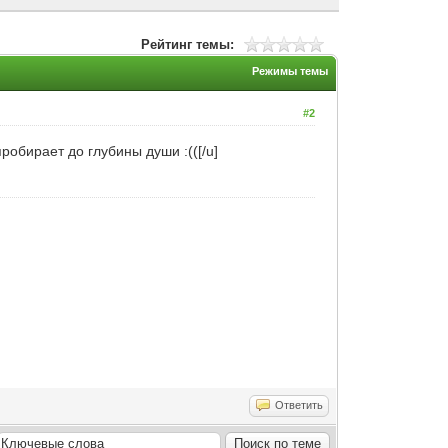
Рейтинг темы:
Режимы темы
#2
робирает до глубины души :(([/u]
Ответить