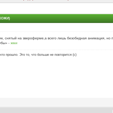
КОЖИ)
ик, снятый на звероферме,а всего лишь безобидная анимация, но п
убы» -
жми
что прошло. Это то, что больше не повторится (с)