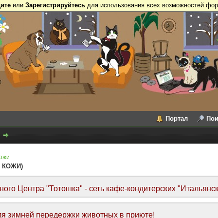
ите
или
Зарегистрируйтесь
для использования всех возможностей фор
Портал
Пои
кожи
 КОЖИ)
го Центра "Тотошка" - сеть кафе-кондитерских "Итальянск
я зимней передержки животных в приюте!