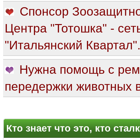
Спонсор Зоозащитно
Центра "Тотошка" - сет
"Итальянский Квартал"
Нужна помощь с рем
передержки животных в
яя оценка: 0
Кто знает что это, кто ст