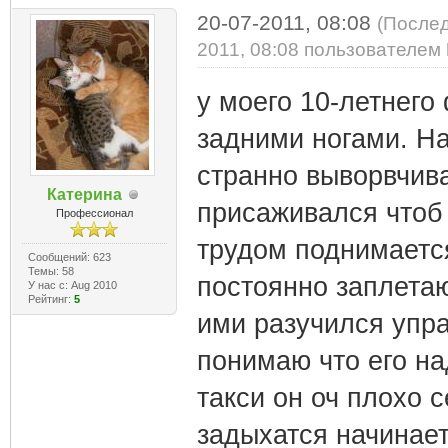
20-07-2011, 08:08
(Послед
2011, 08:08 пользователем
у моего 10-летнего
задними ногами. Нач
странно выворвчива
Катерина
присаживался чтоб 
Профессионал
трудом поднимается
Сообщений: 623
Темы: 58
постоянно заплетаю
У нас с: Aug 2010
Рейтинг:
5
ими разучился упра
понимаю что его над
такси он оч плохо с
задыхатся начинает.