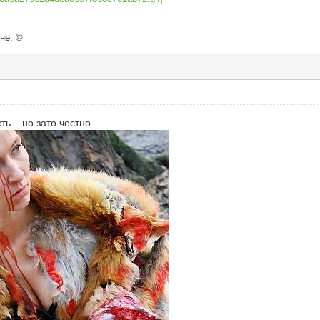
не. ©
ть... но зато честно