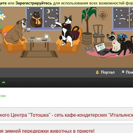
ите
или
Зарегистрируйтесь
для использования всех возможностей фор
Портал
Пои
кожи
го Центра "Тотошка" - сеть кафе-кондитерских "Итальянск
я зимней передержки животных в приюте!