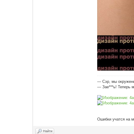
— Сэр, мы окружен
— Зае***ь! Теперь 
Ошибки учатся на м
Найти