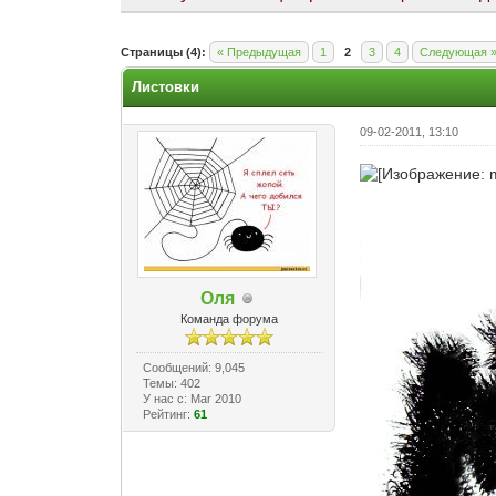
Голосов: 0 - Средняя оценка: 0
1
2
3
4
5
Страницы (4):
« Предыдущая
1
2
3
4
Следующая 
Листовки
09-02-2011, 13:10
Оля
Команда форума
Сообщений: 9,045
Темы: 402
У нас с: Mar 2010
Рейтинг:
61