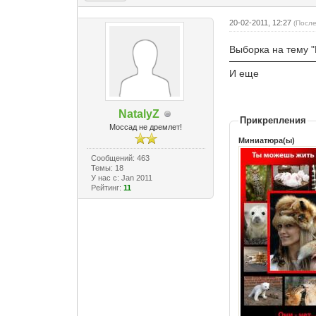
20-02-2011, 12:27
(Посл
Выборка на тему "
И еще
NatalyZ
Прикрепления
Моссад не дремлет!
Миниатюра(ы)
Сообщений: 463
Темы: 18
У нас с: Jan 2011
Рейтинг:
11