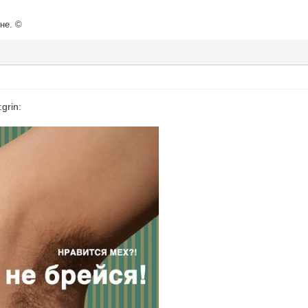
не. ©
grin: