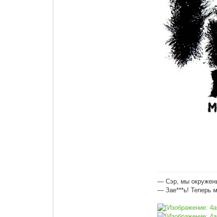
— Сэр, мы окружен
— Зае***ь! Теперь 