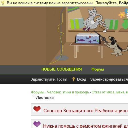
Вы не вошли в систему или не зарегистрированы. Пожалуйста,
Войд
НОВЫЕ СООБЩЕНИЯ
Форум
Здравствуйте, Гость!
Вход
Зарегистрироваться
Форумы
›
Человек, этика и природа
›
Отказ от мяса, меха, 
Листовки
Спонсор Зоозащитного Реабилитационно
Нужна помощь с ремонтом флигелей дл