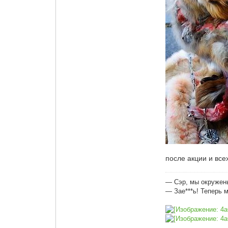
после акции и все
— Сэр, мы окружен
— Зае***ь! Теперь 