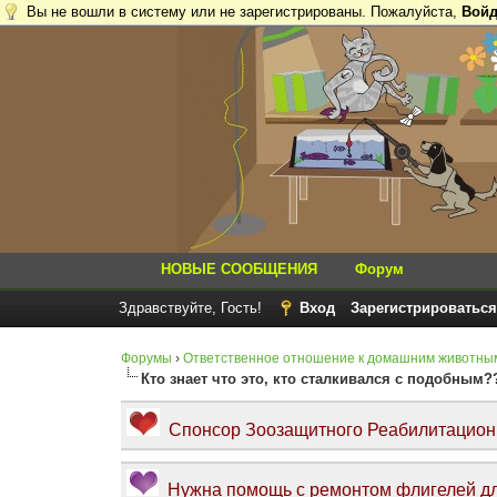
Вы не вошли в систему или не зарегистрированы. Пожалуйста,
Войд
НОВЫЕ СООБЩЕНИЯ
Форум
Здравствуйте, Гость!
Вход
Зарегистрироваться
Форумы
›
Ответственное отношение к домашним животны
Кто знает что это, кто сталкивался с подобным?
Спонсор Зоозащитного Реабилитационно
Нужна помощь с ремонтом флигелей дл