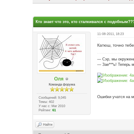
Голосов: 0 - Средняя оценка: 0
1
2
3
4
5
Кто знает что это, кто сталкивался с подобным??
11-08-2011, 18:23
Катюш, точно тебе
— Сэр, мы окружен
— Зае***ь! Теперь 
Оля
Команда форума
Ошибки учатся на м
Сообщений: 9,045
Темы: 402
У нас с: Mar 2010
Рейтинг:
61
Найти