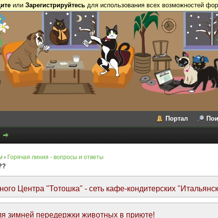
ите
или
Зарегистрируйтесь
для использования всех возможностей фор
Портал
Пои
м
›
Горячая линия - вопросы и ответы
??
го Центра "Тотошка" - сеть кафе-кондитерских "Итальянск
я зимней передержки животных в приюте!