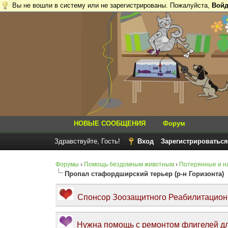
Вы не вошли в систему или не зарегистрированы. Пожалуйста,
Войд
НОВЫЕ СООБЩЕНИЯ
Форум
Здравствуйте, Гость!
Вход
Зарегистрироваться
Форумы
›
Помощь бездомным животным
›
Потерянные и н
Пропал стафордширский терьер (р-н Горизонта)
Спонсор Зоозащитного Реабилитационно
Нужна помощь с ремонтом флигелей дл