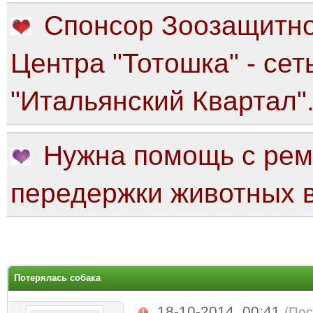
Спонсор Зоозащитно
Центра "Тотошка" - сет
"Итальянский Квартал"
Нужна помощь с рем
передержки животных в
яя оценка: 0
Потерялась собака
18-10-2014, 00:41
(Пос