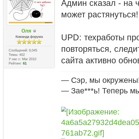
Админ сказал - на ч
может растянуться! 
Оля
UPD: техработы про
Команда форума
повторяться, следи
Сообщений: 9,045
Темы: 402
сайта активно обно
У нас с: Mar 2010
Рейтинг:
61
— Сэр, мы окружены
— Зае***ь! Теперь м