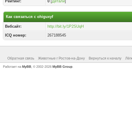
Рейтинг:
0
[
Детали
]
Как связаться с ohiguxyf
Вебсайт:
http://bit.ly/1P2SUqH
ICQ номер:
267188545
Обратная связь
Животные г Ростов-на-Дону
Вернуться к началу
Лёг
Работает на
MyBB
, © 2002-2026
MyBB Group
.