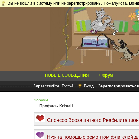
Вы не вошли в систему или не зарегистрированы. Пожалуйста,
Войд
НОВЫЕ СООБЩЕНИЯ
Форум
Здравствуйте, Гость!
Вход
Зарегистрироваться
Форумы
Профиль Kristall
Спонсор Зоозащитного Реабилитационно
Нужна помощь с ремонтом флигелей дл