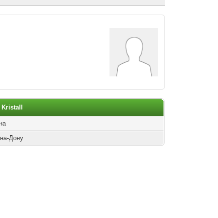
ristall
на
-на-Дону