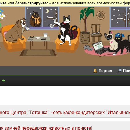
ите
или
Зарегистрируйтесь
для использования всех возможностей фор
Портал
Пои
го Центра "Тотошка" - сеть кафе-кондитерских "Итальянск
я зимней передержки животных в приюте!