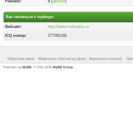
Рейтинг:
0
[
Детали
]
Как связаться с ivykesyn
Вебсайт:
http://www.matrixplus.ru
ICQ номер:
277085199
Обратная связь
Животные г Ростов-на-Дону
Вернуться к началу
Лёг
Работает на
MyBB
, © 2002-2026
MyBB Group
.