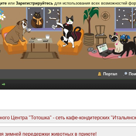
ите
или
Зарегистрируйтесь
для использования всех возможностей фор
Портал
Пои
го Центра "Тотошка" - сеть кафе-кондитерских "Итальянск
я зимней передержки животных в приюте!