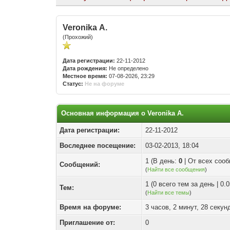
Veronika A.
(Прохожий)
Дата регистрации:
22-11-2012
Дата рождения:
Не определено
Местное время:
07-08-2026, 23:29
Статус:
Не на форуме
Основная информация о Veronika A.
Дата регистрации:
22-11-2012
Воследнее посещение:
03-02-2013, 18:04
1 (В день:
0
| От всех соо
Сообщений:
(
Найти все сообщения
)
1 (0 всего тем за день | 0
Тем:
(
Найти все темы
)
Время на форуме:
3 часов, 2 минут, 28 секун
Приглашение от:
0