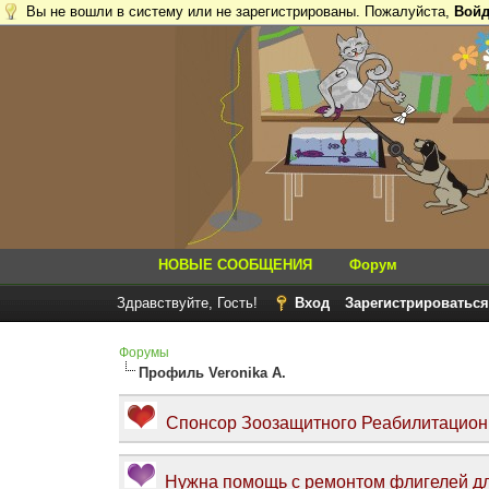
Вы не вошли в систему или не зарегистрированы. Пожалуйста,
Войд
НОВЫЕ СООБЩЕНИЯ
Форум
Здравствуйте, Гость!
Вход
Зарегистрироваться
Форумы
Профиль Veronika A.
Спонсор Зоозащитного Реабилитационно
Нужна помощь с ремонтом флигелей дл