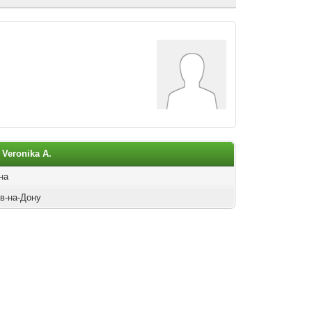
Veronika A.
на
ов-на-Дону