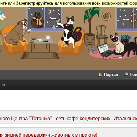
ите
или
Зарегистрируйтесь
для использования всех возможностей фор
Портал
Пои
го Центра "Тотошка" - сеть кафе-кондитерских "Итальянск
я зимней передержки животных в приюте!