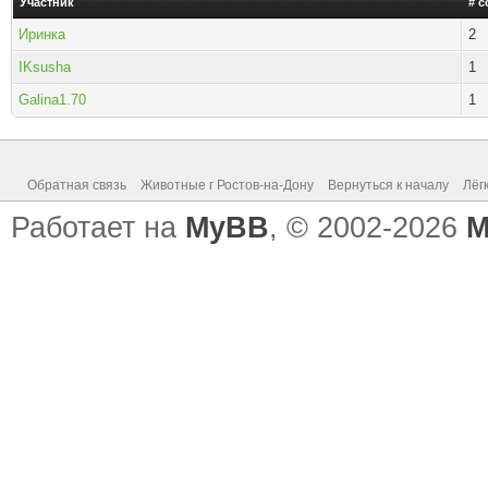
Участник
# 
Иринка
2
IKsusha
1
Galina1.70
1
Обратная связь
Животные г Ростов-на-Дону
Вернуться к началу
Лёг
Работает на
MyBB
, © 2002-2026
M