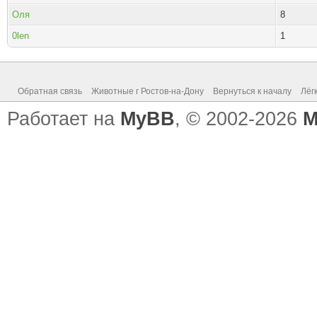
Оля
8
0len
1
Обратная связь
Животные г Ростов-на-Дону
Вернуться к началу
Лёг
Работает на
MyBB
, © 2002-2026
M