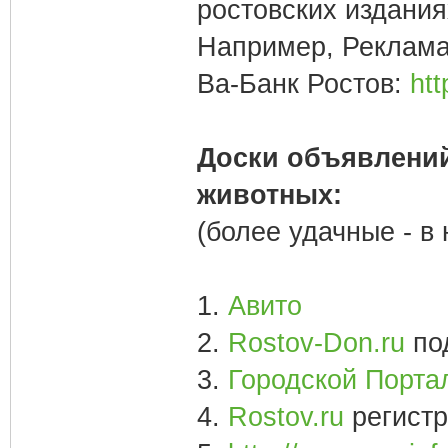
ростовских издания
Например, Реклам
Ва-Банк Ростов:
htt
Доски объявлений
животных:
(более удачные - в 
1.
Авито
2.
Rostov-Don.ru
по
3.
Городской Порта
4.
Rostov.ru
регист