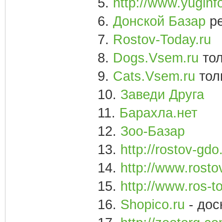
5.
http://www.yuginf
6.
Донской Базар
ре
7.
Rostov-Today.ru
8.
Dogs.Vsem.ru
тол
9.
Cats.Vsem.ru
тол
10.
Заведи Друга
11.
Барахла.нет
12.
Зоо-Базар
13.
http://rostov-gdo.
14.
http://www.rostov
15.
http://www.ros-to
16.
Shopico.ru
- дос