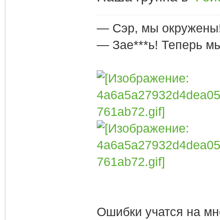
— Сэр, мы окружены
— Зае***ь! Теперь м
Ошибки учатся на мн