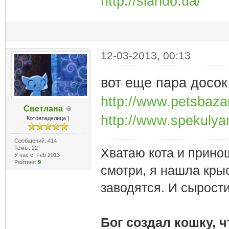
http://slando.ua/
12-03-2013, 00:13
вот еще пара досок
http://www.petsbazar
Светлана
http://www.spekulyan
Котовладелица )
Сообщений: 414
Темы: 22
Хватаю кота и принош
У нас с: Feb 2013
Рейтинг:
9
смотри, я нашла крыс
заводятся. И сырости
Бог создал кошку, 