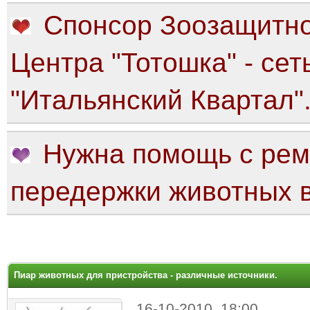
Спонсор Зоозащитно
Центра "Тотошка" - сет
"Итальянский Квартал"
Нужна помощь с рем
передержки животных в
яя оценка: 0
Пиар животных для пристройства - различные источники.
16-10-2010, 18:00