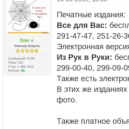
Печатные издания:
Все для Вас:
беспл
291-47-47, 251-26-3
Оля
Электронная верси
Команда форума
Из Рук в Руки:
бесп
Сообщений: 9,045
Темы: 402
299-00-40, 299-09-0
У нас с: Mar 2010
Рейтинг:
61
Также есть электро
В этих же изданиях
фото.
Также платное объя