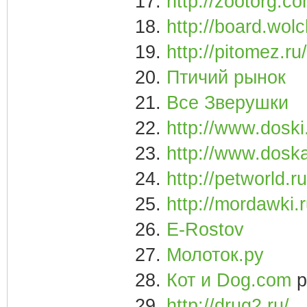
17.
http://zootorg.co
18.
http://board.wolc
19.
http://pitomez.ru/
20.
Птичий рынок
21.
Все Зверушки
22.
http://www.doski
23.
http://www.doska
24.
http://petworld.
25.
http://mordawki.r
26.
E-Rostov
27.
Молоток.ру
28.
Кот и Dog.com
р
29.
http://drug2.ru/