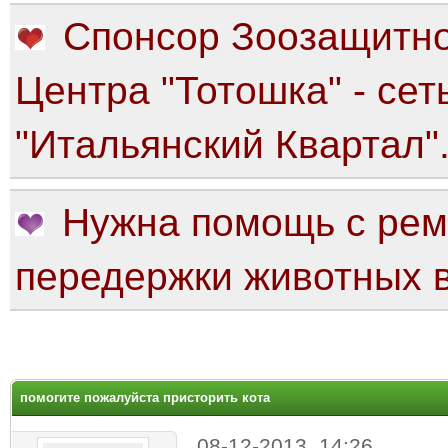
Спонсор Зоозащитно
Центра "Тотошка" - сет
"Итальянский Квартал"
Нужна помощь с рем
передержки животных в
яя оценка: 0
помогите пожалуйста присторить кота
08-12-2013, 14:26