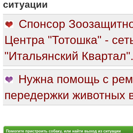
ситуации
Спонсор Зоозащитно
Центра "Тотошка" - сет
"Итальянский Квартал"
Нужна помощь с рем
передержки животных в
яя оценка: 0
Помогите пристроить собаку, или найти выход из ситуации