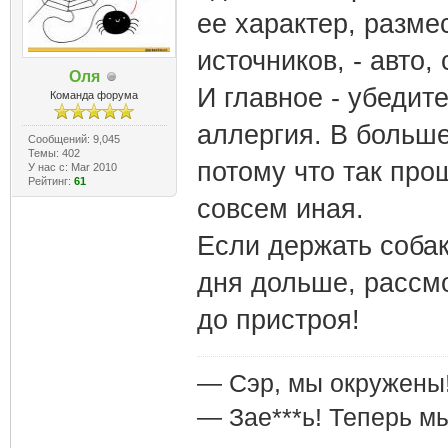
ее характер, разме
источников, - авто,
Оля
И главное - убедит
Команда форума
аллергия. В больше
Сообщений: 9,045
Темы: 402
потому что так про
У нас с: Mar 2010
Рейтинг:
61
совсем иная.
Если держать собак
дня дольше, рассм
до пристроя!
— Сэр, мы окружены
— Зае***ь! Теперь м