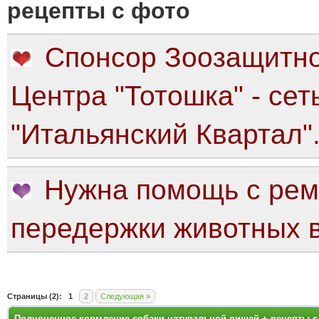
рецепты с фото
Спонсор Зоозащитно
Центра "Тотошка" - сет
"Итальянский Квартал"
Нужна помощь с рем
передержки животных в
яя оценка: 5
Страницы (2):
1
2
Следующая »
Полноценное кормление собаки натуральной пищей + рецепты с