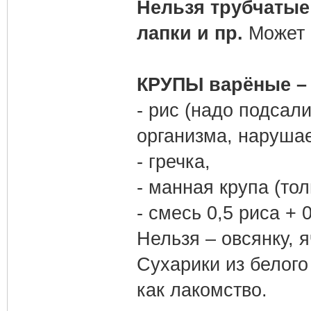
Нельзя трубчаты
лапки и пр.
Может 
КРУПЫ варёные –
- рис (надо подсали
организма, наруша
- гречка,
- манная крупа (то
- смесь 0,5 риса + 
Нельзя – овсянку, 
Сухарики из белого
как лакомство.