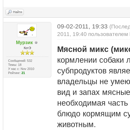
Найти
09-02-2011, 19:33
(Послед
2011, 19:40 пользователем
Мурзик
Мясной микс (мик
КотЭ
кормлении собаки 
Сообщений: 532
Темы: 18
субпродуктов явля
У нас с: Nov 2010
Рейтинг:
21
владельцы не умею
вид и запах мясные
необходимая часть
блюдо кормящим су
животным.