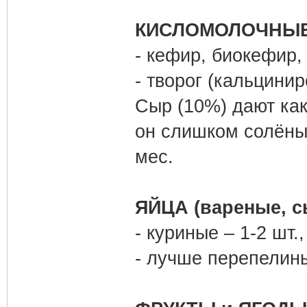
КИСЛОМОЛОЧНЫЕ п
- кефир, биокефир,
- творог (кальцини
Сыр (10%) дают как
он слишком солёны
мес.
ЯЙЦА (вареные, с
- куриные – 1-2 шт.,
- лучше перепелины