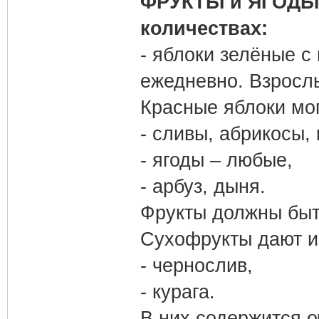
ФРУКТЫ и ЯГОДЫ 
количествах:
- яблоки зелёные с
ежедневно. Взрослы
Красные яблоки мог
- сливы, абрикосы, 
- ягоды – любые,
- арбуз, дыня.
Фрукты должны быт
Сухофрукты дают и
- чернослив,
- курага.
В них содержится о