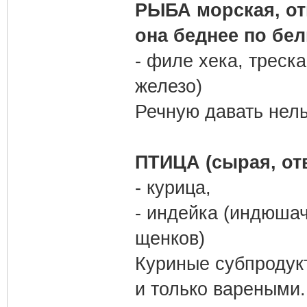
РЫБА морская, отв
она беднее по бел
- филе хека, треск
железо)
Речную давать нель
ПТИЦА (сырая, отв
- курица,
- индейка (индюша
щенков)
Куриные субпродукт
и только вареными.