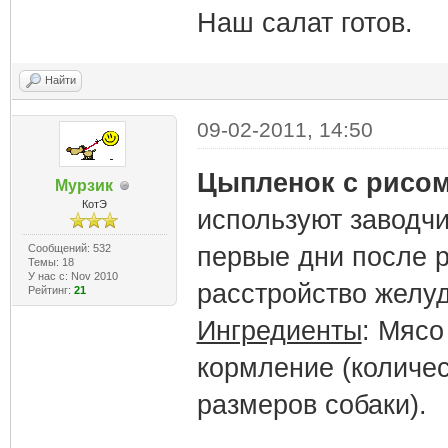
Наш салат готов.
Найти
09-02-2011, 14:50
Цыпленок с рисо
Мурзик
КотЭ
используют заводчи
Сообщений: 532
первые дни после 
Темы: 18
У нас с: Nov 2010
расстройство желуд
Рейтинг:
21
Ингредиенты
: Мясо
кормление (количес
размеров собаки).