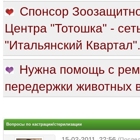
Спонсор Зоозащитно
Центра "Тотошка" - сет
"Итальянский Квартал"
Нужна помощь с рем
передержки животных в
яя оценка: 0
Вопросы по кастрации/стерилизации
15-02-2011, 22:56
(Послед