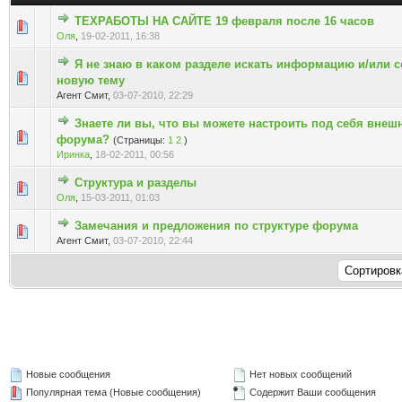
ТЕХРАБОТЫ НА САЙТЕ 19 февраля после 16 часов
Голосов: 0 - Средняя оценка: 0 из 5
1
2
3
4
5
Оля
,
19-02-2011, 16:38
Я не знаю в каком разделе искать информацию и/или с
Голосов: 0 - Средняя оценка: 0 из 5
1
2
3
4
5
новую тему
Агент Смит,
03-07-2010, 22:29
Знаете ли вы, что вы можете настроить под себя внеш
Голосов: 0 - Средняя оценка: 0 из 5
1
2
3
4
5
форума?
(Страницы:
1
2
)
Иринка
,
18-02-2011, 00:56
Структура и разделы
Голосов: 0 - Средняя оценка: 0 из 5
1
2
3
4
5
Оля
,
15-03-2011, 01:03
Замечания и предложения по структуре форума
Голосов: 0 - Средняя оценка: 0 из 5
1
2
3
4
5
Агент Смит,
03-07-2010, 22:44
Новые сообщения
Нет новых сообщений
Популярная тема (Новые сообщения)
Содержит Ваши сообщения