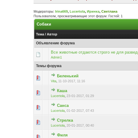
Модераторы:
Irina669
,
Lucertola
,
Иринка
,
Светлана
Пользователи, просматривающие этот форум: Гостей: 1
Собаки
Тема
/
Автор
Объявление форума
Все животные отдаются строго не для развед
Admin1
Темы форума
Беленький
Голосов: 0 - Средняя
1
2
Vita
,
11-10-2017, 11:16
Каша
Голосов: 0 - Средняя
1
2
Lucertola
,
23-01-2017, 01:29
Санса
Голосов: 0 - Средняя
1
2
Lucertola
,
01-02-2017, 07:43
Стрелка
Голосов: 0 - Средняя
1
2
Lucertola
,
20-01-2017, 00:40
Филя
Голосов: 0 - Средняя
1
2