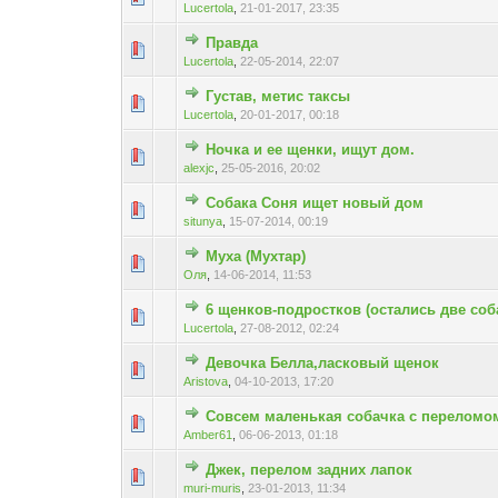
Lucertola
,
21-01-2017, 23:35
Правда
Голосов: 0 - Средняя
1
2
Lucertola
,
22-05-2014, 22:07
Густав, метис таксы
Голосов: 0 - Средняя
1
2
Lucertola
,
20-01-2017, 00:18
Ночка и ее щенки, ищут дом.
Голосов: 1 - С
1
2
alexjc
,
25-05-2016, 20:02
Собака Соня ищет новый дом
Голосов: 0 - Средняя
1
2
situnya
,
15-07-2014, 00:19
Муха (Мухтар)
Голосов: 0 - Средняя
1
2
Оля
,
14-06-2014, 11:53
6 щенков-подростков (остались две соб
Голосов: 0 - Средняя
1
2
Lucertola
,
27-08-2012, 02:24
Девочка Белла,ласковый щенок
Голосов: 0 - Средняя
1
2
Aristova
,
04-10-2013, 17:20
Совсем маленькая собачка с переломо
Голосов: 0 - Средняя
1
2
Amber61
,
06-06-2013, 01:18
Джек, перелом задних лапок
Голосов: 0 - Средняя
1
2
muri-muris
,
23-01-2013, 11:34