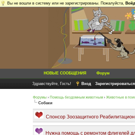
Вы не вошли в систему или не зарегистрированы. Пожалуйста,
Войд
НОВЫЕ СООБЩЕНИЯ
Форум
Здравствуйте, Гость!
Вход
Зарегистрироваться
Форумы
›
Помощь бездомным животным
›
Животные в пои
Собаки
Спонсор Зоозащитного Реабилитационно
Нужна помощь с ремонтом флигелей дл