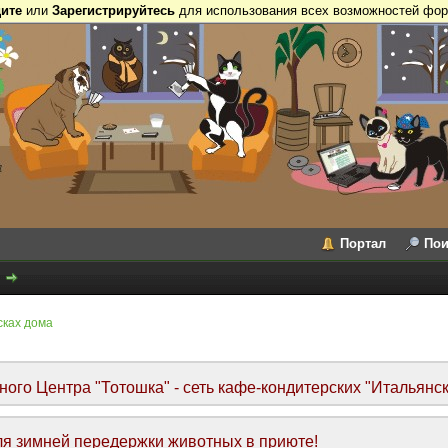
ите
или
Зарегистрируйтесь
для использования всех возможностей фор
Портал
Пои
сках дома
го Центра "Тотошка" - сеть кафе-кондитерских "Итальянск
я зимней передержки животных в приюте!