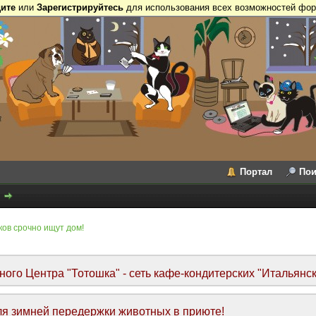
ите
или
Зарегистрируйтесь
для использования всех возможностей фор
Портал
Пои
ков срочно ищут дом!
го Центра "Тотошка" - сеть кафе-кондитерских "Итальянск
я зимней передержки животных в приюте!