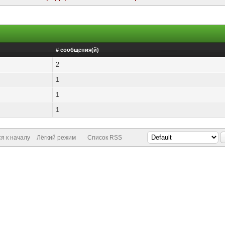
# сообщения(й)
2
1
1
1
я к началу
Лёгкий режим
Список RSS