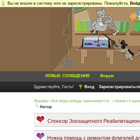
Вы не вошли в систему или не зарегистрированы. Пожалуйста,
Войд
НОВЫЕ СООБЩЕНИЯ
Форум
Здравствуйте, Гость!
Вход
Зарегистрироваться
Форумы
›
Все когда-нибудь заканчивается...
›
Архив
›
6 щен
Автор
Спонсор Зоозащитного Реабилитационно
Нужна помощь с ремонтом флигелей дл