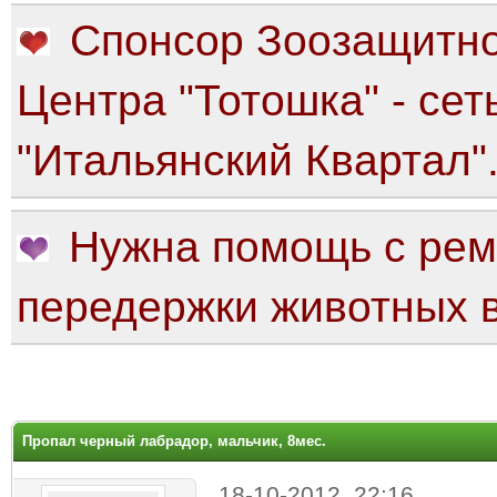
Спонсор Зоозащитно
Центра "Тотошка" - сет
"Итальянский Квартал"
Нужна помощь с рем
передержки животных в
яя оценка: 0
Пропал черный лабрадор, мальчик, 8мес.
18-10-2012, 22:16