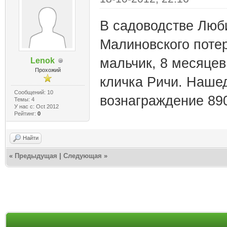
В садоводстве Люби
Малиновского потер
мальчик, 8 месяцев
Lenok
Прохожий
кличка Ричи. Наше
Сообщений: 10
вознаграждение 890
Темы: 4
У нас с: Oct 2012
Рейтинг:
0
Найти
«
Предыдущая
|
Следующая
»