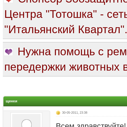
Центра "Тотошка" - сет
"Итальянский Квартал"
Нужна помощь с рем
передержки животных в
яя оценка: 0
щенки
30-05-2011, 23:38
Всем здравствуйте!