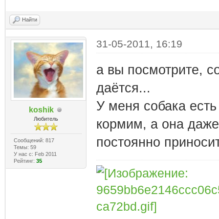
Найти
31-05-2011, 16:19
а вы посмотрите, с
даётся...
У меня собака есть
koshik
Любитель
кормим, а она даже
постоянно приносит(
Сообщений: 817
Темы: 59
У нас с: Feb 2011
Рейтинг:
35