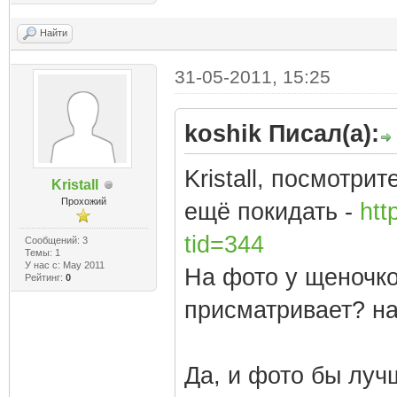
Найти
31-05-2011, 15:25
koshik Писал(а):
Kristall, посмотри
Kristall
Прохожий
ещё покидать -
htt
tid=344
Сообщений: 3
Темы: 1
У нас с: May 2011
На фото у щеночков
Рейтинг:
0
присматривает? на
Да, и фото бы луч