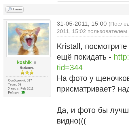
Найти
31-05-2011, 15:00
(Послед
2011, 15:02 пользователем
Kristall, посмотрит
ещё покидать -
http
koshik
tid=344
Любитель
На фото у щеночков
Сообщений: 817
Темы: 59
присматривает? над
У нас с: Feb 2011
Рейтинг:
35
Да, и фото бы лучш
видно(((