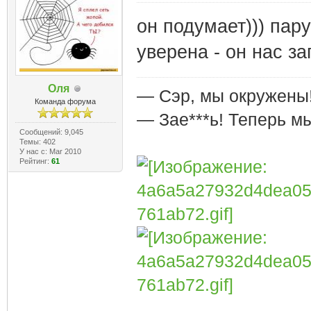
он подумает))) пар
уверена - он нас з
Оля
— Сэр, мы окружены
Команда форума
— Зае***ь! Теперь м
Сообщений: 9,045
Темы: 402
У нас с: Mar 2010
Рейтинг:
61