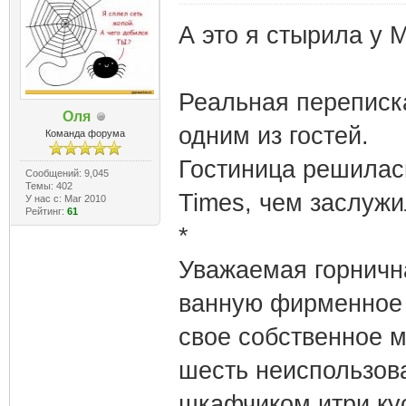
А это я стырила у
Реальная переписк
Оля
одним из гостей.
Команда форума
Гостиница решилась
Сообщений: 9,045
Темы: 402
Times, чем заслуж
У нас с: Mar 2010
Рейтинг:
61
*
Уважаемая горнична
ванную фирменное 
свое собственное м
шесть неиспользов
шкафчиком итри ку