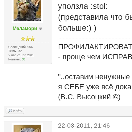
уползла :stol:
(представила что б
больше:) )
Меламори
..
ПРОФИЛАКТИРОВАТЬ
Сообщений: 956
Темы: 32
- проще чем ИСПРА
У нас с: Jan 2011
Рейтинг:
33
"..оставим ненужные
я СЕБЕ уже всё доказ
(В.С. Высоцкий ©)
Найти
22-03-2011, 21:46