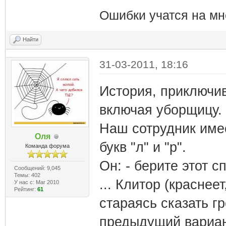
Ошибки учатся на мн
Найти
31-03-2011, 18:16
История, приключив
включая уборщицу.
Наш сотрудник име
Оля
букв "л" и "р".
Команда форума
Он: - берите этот 
Сообщений: 9,045
Темы: 402
... Клитор (краснее
У нас с: Mar 2010
Рейтинг:
61
стараясь сказать г
предыдущий вариант