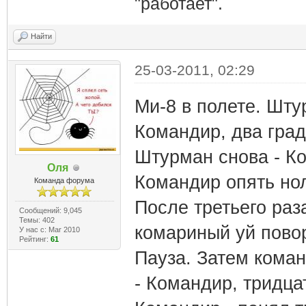
"работает".
Найти
25-03-2011, 02:29
Ми-8 в полете. Шту
Командир, два град
Штурман снова - Ко
Оля
Командир опять но
Команда форума
После третьего раза
Сообщений: 9,045
Темы: 402
комариный уй пово
У нас с: Mar 2010
Рейтинг:
61
Пауза. Затем кома
- Командир, тридца