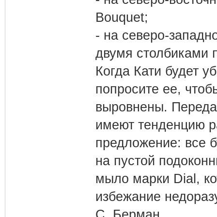
Bouquet;
- на северо-западн
двумя столбиками п
Когда Кати будет у
попросите ее, чтоб
выровнены. Передай
имеют тенденцию р
предложение: все 
на пустой подоконн
мыло марки Dial, к
избежание недораз
С. Берман.