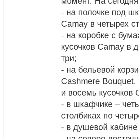
момент. На сегодн
- на полочке под ш
Camay в четырех ст
- на коробке с бу
кусочков Camay в д
три;
- на бельевой корз
Cashmere Bouquet, 
и восемь кусочков 
- в шкафчике – чет
столбиках по четыр
- в душевой кабине
- на северо-восточ