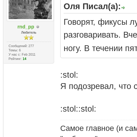
Оля Писал(а):
Говорят, фикусы л
rnd_pp
разговаривать. Вч
Любитель
ногу. В течении пя
Сообщений: 277
Темы: 6
У нас с: Feb 2011
Рейтинг:
14
:stol:
Я подозревал, что с 
:stol::stol:
Самое главное (и сам