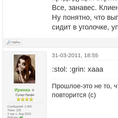
Все, занавес. Клиент
Ну понятно, что вы
сидит в уголочке, уп
Найти
31-03-2011, 18:55
:stol: :grin: хааа
Прошлое-это не то, ч
Иринка
повторится (с)
Супер-Профи
Сообщений: 2,463
Темы: 225
У нас с: Aug 2010
Рейтинг:
49