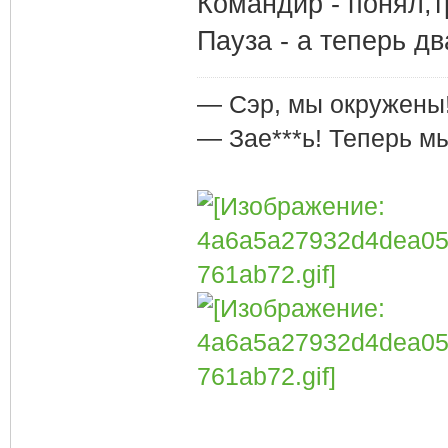
Командир - понял,т
Пауза - а теперь дв
— Сэр, мы окружены
— Зае***ь! Теперь м