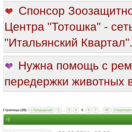
Спонсор Зоозащитно
Центра "Тотошка" - сет
"Итальянский Квартал"
Нужна помощь с рем
передержки животных в
яя оценка: 0
Страницы (28):
« Предыдущая
1
...
3
4
5
6
7
...
28
Следующая
:-)