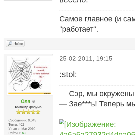
Самое главное (и сам
"работает".
Найти
25-02-2011, 19:15
:stol:
— Сэр, мы окружены
Оля
— Зае***ь! Теперь м
Команда форума
Сообщений: 9,045
Темы: 402
У нас с: Mar 2010
Рейтинг:
61