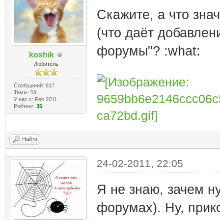
Скажите, а что зна
(что даёт добавлен
форумы"? :what:
koshik
Любитель
Сообщений: 817
Темы: 59
У нас с: Feb 2011
Рейтинг:
35
Найти
24-02-2011, 22:05
Я не знаю, зачем н
форумах). Ну, прик