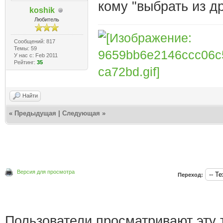
кому "выбрать из д
koshik
Любитель
Сообщений: 817
Темы: 59
У нас с: Feb 2011
Рейтинг:
35
Найти
«
Предыдущая
|
Следующая
»
Версия для просмотра
Переход:
Пользователи просматривают эту т