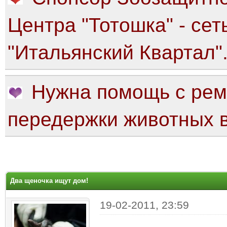
Центра "Тотошка" - сет
"Итальянский Квартал"
Нужна помощь с рем
передержки животных в
яя оценка: 0
Два щеночка ищут дом!
19-02-2011, 23:59