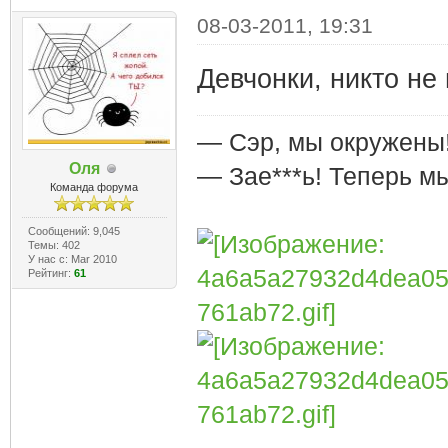
08-03-2011, 19:31
Девчонки, никто не
— Сэр, мы окружены
Оля
— Зае***ь! Теперь м
Команда форума
Сообщений: 9,045
Темы: 402
У нас с: Mar 2010
Рейтинг:
61