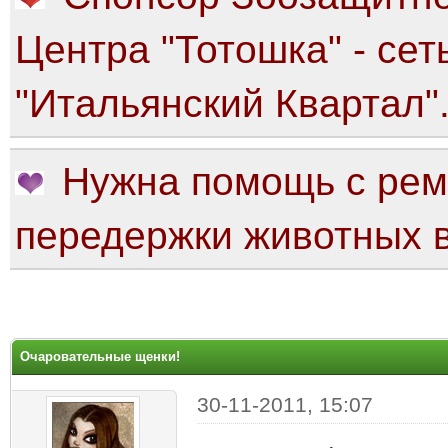
Центра "Тотошка" - сет
"Итальянский Квартал"
Нужна помощь с рем
передержки животных в
яя оценка: 0
Очаровательные щенки!
30-11-2011, 15:07