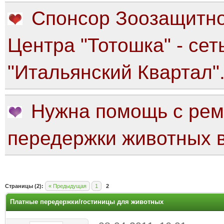
Спонсор Зоозащитно
Центра "Тотошка" - сет
"Итальянский Квартал"
Нужна помощь с рем
передержки животных в
яя оценка: 0
Страницы (2):
« Предыдущая
1
2
Платные передержки/гостиницы для животных