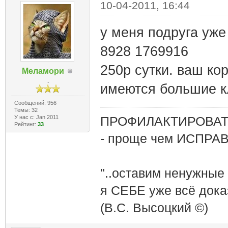
10-04-2011, 16:44
у меня подруга уже 
8928 1769916
250р сутки. ваш ко
Меламори
..
имеются большие кл
Сообщений: 956
Темы: 32
У нас с: Jan 2011
ПРОФИЛАКТИРОВАТЬ
Рейтинг:
33
- проще чем ИСПРА
"..оставим ненужные
я СЕБЕ уже всё доказ
(В.С. Высоцкий ©)