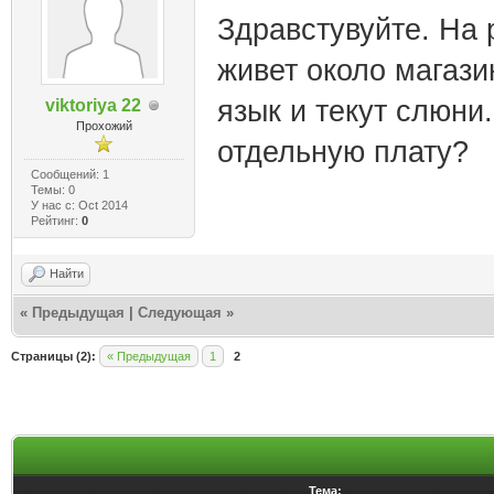
Здравстувуйте. На 
живет около магази
язык и текут слюни
viktoriya 22
Прохожий
отдельную плату?
Сообщений: 1
Темы: 0
У нас с: Oct 2014
Рейтинг:
0
Найти
«
Предыдущая
|
Следующая
»
Страницы (2):
« Предыдущая
1
2
Тема: