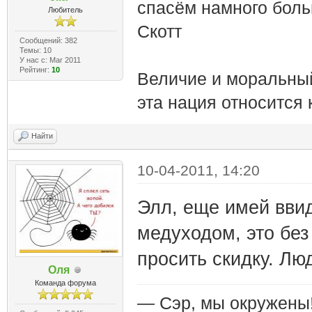
спасём намного боль
Любитель
Cкотт
Сообщений: 382
Темы: 10
У нас с: Mar 2011
Рейтинг:
10
Величие и моральный
эта нация относится
Найти
10-04-2011, 14:20
Элл, еще имей ввид
медуходом, это без
просить скидку. Лю
Оля
Команда форума
— Сэр, мы окружены