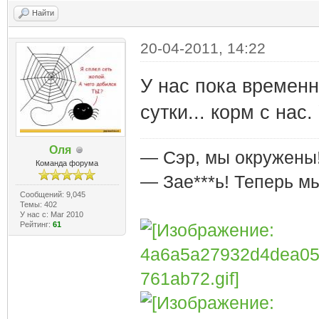
Найти
20-04-2011, 14:22
У нас пока временно
сутки... корм с нас
Оля
— Сэр, мы окружены
Команда форума
— Зае***ь! Теперь м
Сообщений: 9,045
Темы: 402
У нас с: Mar 2010
Рейтинг:
61