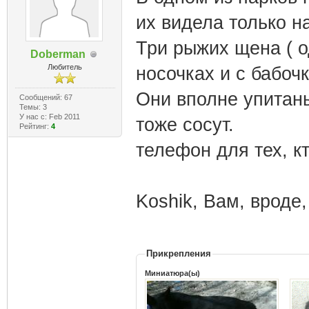
их видела только н
Три рыжих щена ( од
Doberman
Любитель
носочках и с бабочк
Они вполне упитаны
Сообщений: 67
Темы: 3
У нас с: Feb 2011
тоже сосут.
Рейтинг:
4
телефон для тех, кт
Koshik, Вам, вроде,
Прикрепления
Миниатюра(ы)