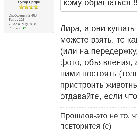
кому обращаться !!
Супер-Профи
Сообщений: 2,463
Темы: 225
У нас с: Aug 2010
Лира, а они кушать
Рейтинг:
49
можете взять, то к
(или на передержку
фото, объявления, 
ними постоять (тол
пристроить животны
отдавайте, если что
Прошлое-это не то, ч
повторится (с)