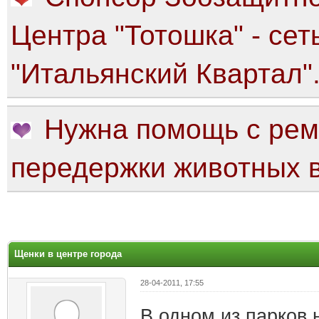
Центра "Тотошка" - сет
"Итальянский Квартал"
Нужна помощь с рем
передержки животных в
яя оценка: 0
Щенки в центре города
28-04-2011, 17:55
В одном из парков 