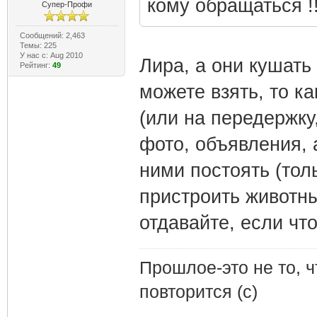
кому обращаться !!
Супер-Профи
Сообщений: 2,463
Темы: 225
У нас с: Aug 2010
Лира, а они кушать
Рейтинг:
49
можете взять, то к
(или на передержку
фото, объявления, 
ними постоять (тол
пристроить животны
отдавайте, если что
Прошлое-это не то, ч
повторится (с)