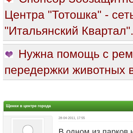
Центра "Тотошка" - сет
"Итальянский Квартал"
Нужна помощь с рем
передержки животных в
яя оценка: 0
Щенки в центре города
28-04-2011, 17:55
В одном из парков 