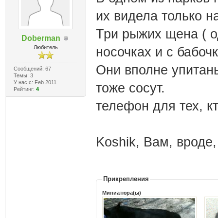
их видела только н
Три рыжих щена ( од
Doberman
Любитель
носочках и с бабочк
Они вполне упитаны
Сообщений: 67
Темы: 3
У нас с: Feb 2011
тоже сосут.
Рейтинг:
4
телефон для тех, кт
Koshik, Вам, вроде,
Прикрепления
Миниатюра(ы)