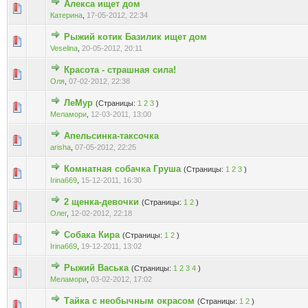
Алекса ищет дом
Голосов: 0 - Средняя оценка: 0 из 5
1
2
3
4
5
Катерина
,
17-05-2012, 22:34
Рыжий котик Базилик ищет дом
Голосов: 0 - Средняя оценка: 0 из 5
1
2
3
4
5
Veselina
,
20-05-2012, 20:11
Красота - страшная сила!
Голосов: 0 - Средняя оценка: 0 из 5
1
2
3
4
5
Оля
,
07-02-2012, 22:38
ЛеМур
(Страницы:
1
2
3
)
Голосов: 0 - Средняя оценка: 0 из 5
1
2
3
4
5
Меламори
,
12-03-2011, 13:00
Апельсинка-таксочка
Голосов: 0 - Средняя оценка: 0 из 5
1
2
3
4
5
arisha
,
07-05-2012, 22:25
Комнатная собачка Груша
(Страницы:
1
2
3
)
Голосов: 0 - Средняя оценка: 0 из 5
1
2
3
4
5
Irina669
,
15-12-2011, 16:30
2 щенка-девочки
(Страницы:
1
2
)
Голосов: 0 - Средняя оценка: 0 из 5
1
2
3
4
5
Олег
,
12-02-2012, 22:18
Собака Кира
(Страницы:
1
2
)
Голосов: 0 - Средняя оценка: 0 из 5
1
2
3
4
5
Irina669
,
19-12-2011, 13:02
Рыжий Васька
(Страницы:
1
2
3
4
)
Голосов: 0 - Средняя оценка: 0 из 5
1
2
3
4
5
Меламори
,
03-02-2012, 17:02
Тайка с необычным окрасом
(Страницы:
1
2
)
Голосов: 0 - Средняя оценка: 0 из 5
1
2
3
4
5