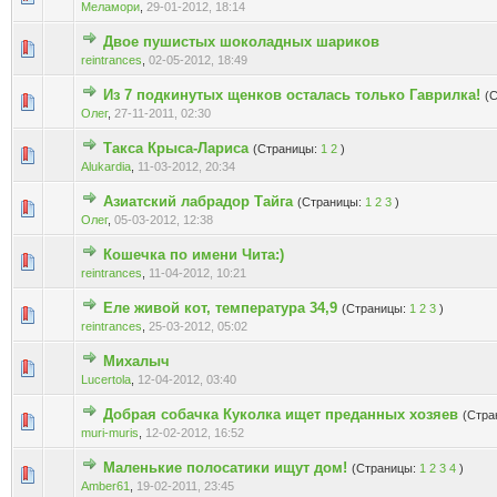
Меламори
,
29-01-2012, 18:14
Двое пушистых шоколадных шариков
Голосов: 0 - Средняя оценка: 0 из 5
1
2
3
4
5
reintrances
,
02-05-2012, 18:49
Из 7 подкинутых щенков осталась только Гаврилка!
(
Голосов: 0 - Средняя оценка: 0 из 5
1
2
3
4
5
Олег
,
27-11-2011, 02:30
Такса Крыса-Лариса
(Страницы:
1
2
)
Голосов: 0 - Средняя оценка: 0 из 5
1
2
3
4
5
Alukardia
,
11-03-2012, 20:34
Азиатский лабрадор Тайга
(Страницы:
1
2
3
)
Голосов: 0 - Средняя оценка: 0 из 5
1
2
3
4
5
Олег
,
05-03-2012, 12:38
Кошечка по имени Чита:)
Голосов: 0 - Средняя оценка: 0 из 5
1
2
3
4
5
reintrances
,
11-04-2012, 10:21
Еле живой кот, температура 34,9
(Страницы:
1
2
3
)
Голосов: 0 - Средняя оценка: 0 из 5
1
2
3
4
5
reintrances
,
25-03-2012, 05:02
Михалыч
Голосов: 0 - Средняя оценка: 0 из 5
1
2
3
4
5
Lucertola
,
12-04-2012, 03:40
Добрая собачка Куколка ищет преданных хозяев
(Стра
Голосов: 0 - Средняя оценка: 0 из 5
1
2
3
4
5
muri-muris
,
12-02-2012, 16:52
Маленькие полосатики ищут дом!
(Страницы:
1
2
3
4
)
Голосов: 0 - Средняя оценка: 0 из 5
1
2
3
4
5
Amber61
,
19-02-2011, 23:45