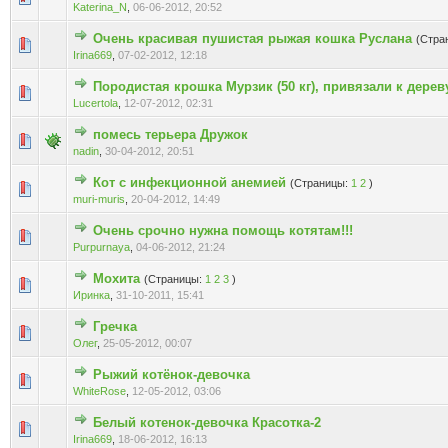
Katerina_N
,
06-06-2012, 20:52
Очень красивая пушистая рыжая кошка Руслана
(Стра
Голосов: 0 - Средняя оценка: 0 из 5
1
2
3
4
5
Irina669
,
07-02-2012, 12:18
Породистая крошка Мурзик (50 кг), привязали к дерев
Голосов: 0 - Средняя оценка: 0 из 5
1
2
3
4
5
Lucertola
,
12-07-2012, 02:31
помесь терьера Дружок
Голосов: 0 - Средняя оценка: 0 из 5
1
2
3
4
5
nadin
,
30-04-2012, 20:51
Кот с инфекционной анемией
(Страницы:
1
2
)
Голосов: 0 - Средняя оценка: 0 из 5
1
2
3
4
5
muri-muris
,
20-04-2012, 14:49
Очень срочно нужна помощь котятам!!!
Голосов: 0 - Средняя оценка: 0 из 5
1
2
3
4
5
Purpurnaya
,
04-06-2012, 21:24
Мохита
(Страницы:
1
2
3
)
Голосов: 0 - Средняя оценка: 0 из 5
1
2
3
4
5
Иринка
,
31-10-2011, 15:41
Гречка
Голосов: 0 - Средняя оценка: 0 из 5
1
2
3
4
5
Олег
,
25-05-2012, 00:07
Рыжий котёнок-девочка
Голосов: 0 - Средняя оценка: 0 из 5
1
2
3
4
5
WhiteRose
,
12-05-2012, 03:06
Белый котенок-девочка Красотка-2
Голосов: 0 - Средняя оценка: 0 из 5
1
2
3
4
5
Irina669
,
18-06-2012, 16:13