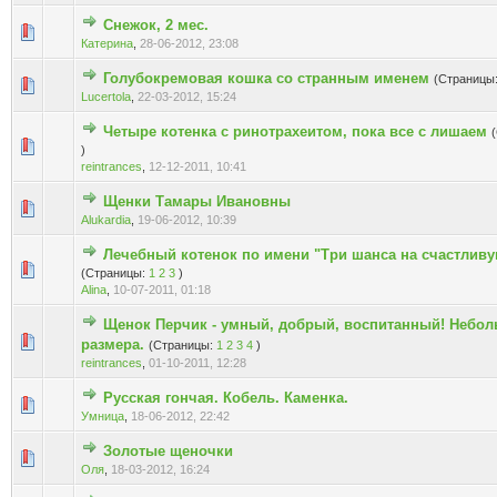
Снежок, 2 мес.
Голосов: 0 - Средняя оценка: 0 из 5
1
2
3
4
5
Катерина
,
28-06-2012, 23:08
Голубокремовая кошка со странным именем
(Страницы
Голосов: 0 - Средняя оценка: 0 из 5
1
2
3
4
5
Lucertola
,
22-03-2012, 15:24
Четыре котенка с ринотрахеитом, пока все с лишаем
Голосов: 0 - Средняя оценка: 0 из 5
1
2
3
4
5
)
reintrances
,
12-12-2011, 10:41
Щенки Тамары Ивановны
Голосов: 0 - Средняя оценка: 0 из 5
1
2
3
4
5
Alukardia
,
19-06-2012, 10:39
Лечебный котенок по имени "Три шанса на счастлив
Голосов: 0 - Средняя оценка: 0 из 5
1
2
3
4
5
(Страницы:
1
2
3
)
Alina
,
10-07-2011, 01:18
Щенок Перчик - умный, добрый, воспитанный! Небо
Голосов: 0 - Средняя оценка: 0 из 5
1
2
3
4
5
размера.
(Страницы:
1
2
3
4
)
reintrances
,
01-10-2011, 12:28
Русская гончая. Кобель. Каменка.
Голосов: 0 - Средняя оценка: 0 из 5
1
2
3
4
5
Умница
,
18-06-2012, 22:42
Золотые щеночки
Голосов: 0 - Средняя оценка: 0 из 5
1
2
3
4
5
Оля
,
18-03-2012, 16:24