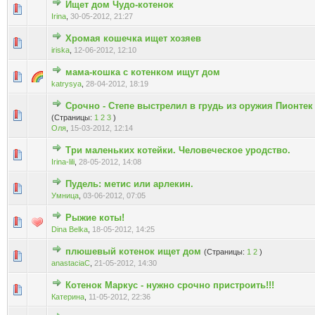
Ищет дом Чудо-котенок
Голосов: 0 - Средняя оценка: 0 из 5
1
2
3
4
5
Irina
,
30-05-2012, 21:27
Хромая кошечка ищет хозяев
Голосов: 0 - Средняя оценка: 0 из 5
1
2
3
4
5
iriska
,
12-06-2012, 12:10
мама-кошка с котенком ищут дом
Голосов: 0 - Средняя оценка: 0 из 5
1
2
3
4
5
katrysya
,
28-04-2012, 18:19
Срочно - Степе выстрелил в грудь из оружия Пионтек
Голосов: 0 - Средняя оценка: 0 из 5
1
2
3
4
5
(Страницы:
1
2
3
)
Оля
,
15-03-2012, 12:14
Три маленьких котейки. Человеческое уродство.
Голосов: 0 - Средняя оценка: 0 из 5
1
2
3
4
5
Irina-lili
,
28-05-2012, 14:08
Пудель: метис или арлекин.
Голосов: 0 - Средняя оценка: 0 из 5
1
2
3
4
5
Умница
,
03-06-2012, 07:05
Рыжие коты!
Голосов: 0 - Средняя оценка: 0 из 5
1
2
3
4
5
Dina Belka
,
18-05-2012, 14:25
плюшевый котенок ищет дом
(Страницы:
1
2
)
Голосов: 0 - Средняя оценка: 0 из 5
1
2
3
4
5
anastaciaC
,
21-05-2012, 14:30
Котенок Маркус - нужно срочно пристроить!!!
Голосов: 0 - Средняя оценка: 0 из 5
1
2
3
4
5
Катерина
,
11-05-2012, 22:36