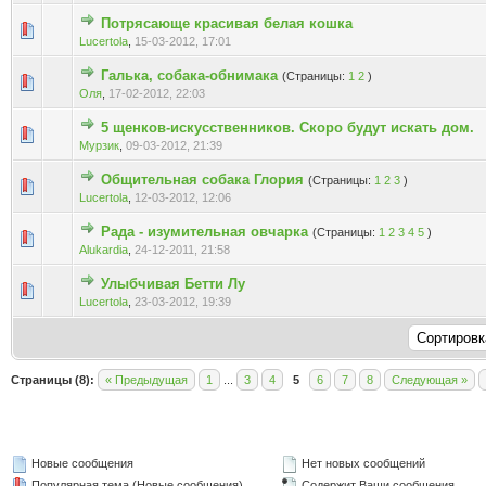
Потрясающе красивая белая кошка
Голосов: 0 - Средняя оценка: 0 из 5
1
2
3
4
5
Lucertola
,
15-03-2012, 17:01
Галька, собака-обнимака
(Страницы:
1
2
)
Голосов: 0 - Средняя оценка: 0 из 5
1
2
3
4
5
Оля
,
17-02-2012, 22:03
5 щенков-искусственников. Скоро будут искать дом.
Голосов: 0 - Средняя оценка: 0 из 5
1
2
3
4
5
Мурзик
,
09-03-2012, 21:39
Общительная собака Глория
(Страницы:
1
2
3
)
Голосов: 0 - Средняя оценка: 0 из 5
1
2
3
4
5
Lucertola
,
12-03-2012, 12:06
Рада - изумительная овчарка
(Страницы:
1
2
3
4
5
)
Голосов: 0 - Средняя оценка: 0 из 5
1
2
3
4
5
Alukardia
,
24-12-2011, 21:58
Улыбчивая Бетти Лу
Голосов: 0 - Средняя оценка: 0 из 5
1
2
3
4
5
Lucertola
,
23-03-2012, 19:39
Страницы (8):
« Предыдущая
1
...
3
4
5
6
7
8
Следующая »
Новые сообщения
Нет новых сообщений
Популярная тема (Новые сообщения)
Содержит Ваши сообщения