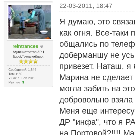
22-03-2011, 18:47
Я думаю, это связа
как огня. Все-таки 
общались по телефо
reintrances
Администратор ЗРЦ
доберманшу не усып
&quot;Тотошка&quot;
привезет. Наташ, я
Сообщений: 1,644
Темы: 39
Марина не сделает 
У нас с: Feb 2011
Рейтинг:
9
могла забить на эт
добровольно взяла 
Меня еще интересуе
ДР "инфа", что я
на Портовой?!!!! М