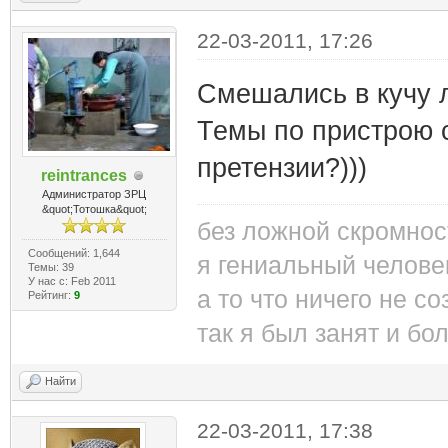
22-03-2011, 17:26
Смешались в кучу л
Темы по пристрою с
претензии?)))
reintrances
Администратор ЗРЦ
&quot;Тотошка&quot;
без ложной скромнос
Сообщений: 1,644
я гениальный челове
Темы: 39
У нас с: Feb 2011
а то что ничего не со
Рейтинг:
9
так я был занят и бо
Найти
22-03-2011, 17:38