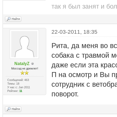
так я был занят и бо
Найти
22-03-2011, 18:35
Рита, да меня во в
собака с травмой м
даже если эта красо
NatalyZ
Моссад не дремлет!
П на осмотр и Вы п
Сообщений: 463
сотрудник с ветобр
Темы: 18
У нас с: Jan 2011
Рейтинг:
11
поворот.
Найти