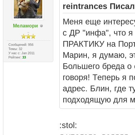
reintrances Писал
Меня еще интересу
Меламори
с ДР "инфа", что
..
ПРАКТИКУ на Порто
Сообщений: 956
Темы: 32
Марин, я думаю, эт
У нас с: Jan 2011
Рейтинг:
33
Большего бреда о 
говоря! Теперь я п
адрес. Блин, где т
подходящую для м
:stol: