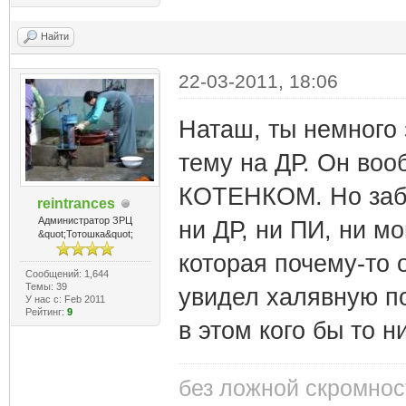
Найти
22-03-2011, 18:06
Наташ, ты немного
тему на ДР. Он во
КОТЕНКОМ. Но забр
reintrances
Администратор ЗРЦ
ни ДР, ни ПИ, ни м
&quot;Тотошка&quot;
которая почему-то 
Сообщений: 1,644
Темы: 39
увидел халявную по
У нас с: Feb 2011
Рейтинг:
9
в этом кого бы то н
без ложной скромнос