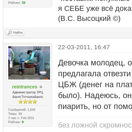
Рейтинг:
33
я СЕБЕ уже всё доказ
(В.С. Высоцкий ©)
Найти
22-03-2011, 16:47
Девочка молодец, о
предлагала отвезти
ЦБЖ (денег на пла
reintrances
Администратор ЗРЦ
было). Надеюсь, он
&quot;Тотошка&quot;
пиарить, но от пом
Сообщений: 1,644
Темы: 39
У нас с: Feb 2011
Рейтинг:
9
без ложной скромнос