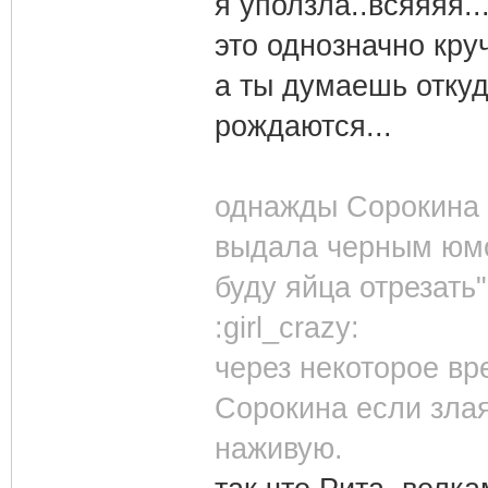
я уползла..всяяяя..
это однозначно круч
а ты думаешь откуд
рождаются...
однажды Сорокина 
выдала черным юмо
буду яйца отрезать"
:girl_crazy:
через некоторое вр
Сорокина если злая
наживую.