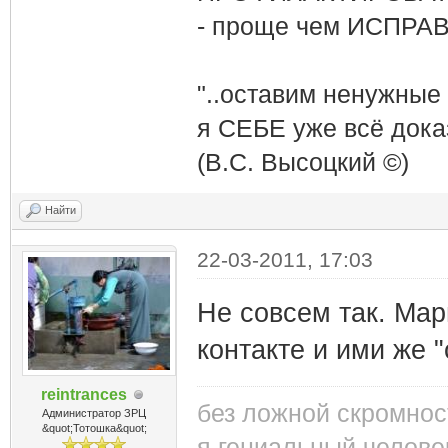
- проще чем ИСПРА
"..оставим ненужные
я СЕБЕ уже всё доказ
(В.С. Высоцкий ©)
Найти
22-03-2011, 17:03
Не совсем так. Мар
контакте и ими же "
reintrances
без ложной скромнос
Администратор ЗРЦ
&quot;Тотошка&quot;
я гениальный челове