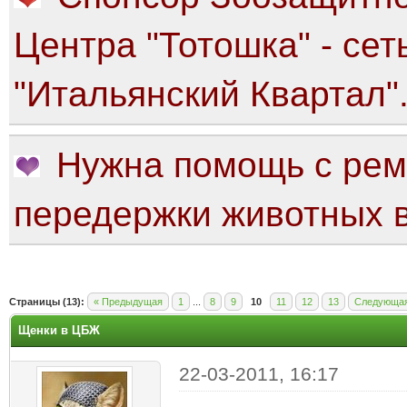
Центра "Тотошка" - сет
"Итальянский Квартал"
Нужна помощь с рем
передержки животных в
яя оценка: 3
Страницы (13):
« Предыдущая
1
...
8
9
10
11
12
13
Следующая
Щенки в ЦБЖ
22-03-2011, 16:17