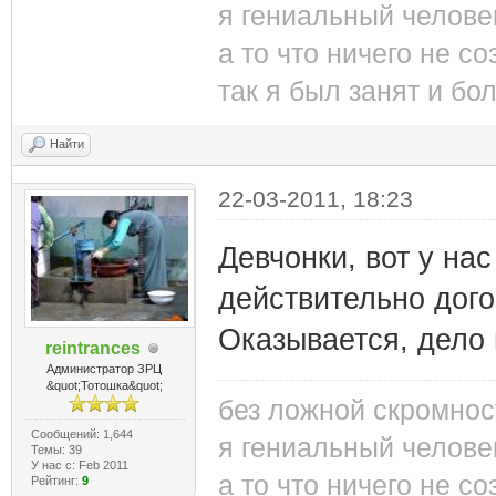
я гениальный челове
а то что ничего не со
так я был занят и бо
Найти
22-03-2011, 18:23
Девчонки, вот у нас
действительно дого
Оказывается, дело 
reintrances
Администратор ЗРЦ
&quot;Тотошка&quot;
без ложной скромнос
Сообщений: 1,644
я гениальный челове
Темы: 39
У нас с: Feb 2011
а то что ничего не со
Рейтинг:
9